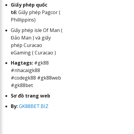
Giấy phép quốc
tế:
Giấy phép Pagcor (
Phillippins)
Giấy phép isle Of Man (
Đảo Man ) và giấy
phép Curacao
eGaming ( Curacao )
Hagtags:
#gk88
#nhacaigk88
#codegk88 #gk88web
#gk88bet
Sơ đồ trang web
By:
GK88BET.BIZ