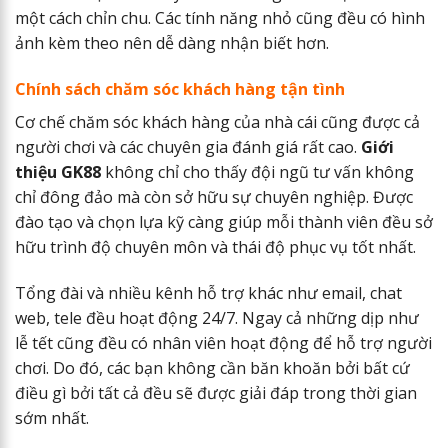
một cách chỉn chu. Các tính năng nhỏ cũng đều có hình
ảnh kèm theo nên dễ dàng nhận biết hơn.
Chính sách chăm sóc khách hàng tận tình
Cơ chế chăm sóc khách hàng của nhà cái cũng được cả
người chơi và các chuyên gia đánh giá rất cao.
Giới
thiệu GK88
không chỉ cho thấy đội ngũ tư vấn không
chỉ đông đảo mà còn sở hữu sự chuyên nghiệp. Được
đào tạo và chọn lựa kỹ càng giúp mỗi thành viên đều sở
hữu trình độ chuyên môn và thái độ phục vụ tốt nhất.
Tổng đài và nhiều kênh hỗ trợ khác như email, chat
web, tele đều hoạt động 24/7. Ngay cả những dịp như
lễ tết cũng đều có nhân viên hoạt động để hỗ trợ người
chơi. Do đó, các bạn không cần băn khoăn bởi bất cứ
điều gì bởi tất cả đều sẽ được giải đáp trong thời gian
sớm nhất.