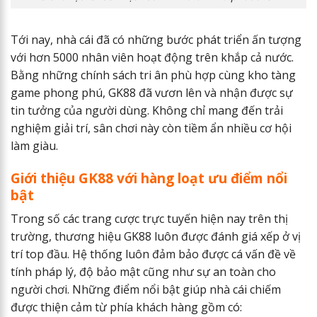
Tới nay, nhà cái đã có những bước phát triển ấn tượng
với hơn 5000 nhân viên hoạt động trên khắp cả nước.
Bằng những chính sách tri ân phù hợp cùng kho tàng
game phong phú, GK88 đã vươn lên và nhận được sự
tin tưởng của người dùng. Không chỉ mang đến trải
nghiệm giải trí, sân chơi này còn tiềm ẩn nhiều cơ hội
làm giàu.
Giới thiệu GK88 với hàng loạt ưu điểm nổi
bật
Trong số các trang cược trực tuyến hiện nay trên thị
trường, thương hiệu GK88 luôn được đánh giá xếp ở vị
trí top đầu. Hệ thống luôn đảm bảo được cá vấn đề về
tính pháp lý, độ bảo mật cũng như sự an toàn cho
người chơi. Những điểm nổi bật giúp nhà cái chiếm
được thiện cảm từ phía khách hàng gồm có: