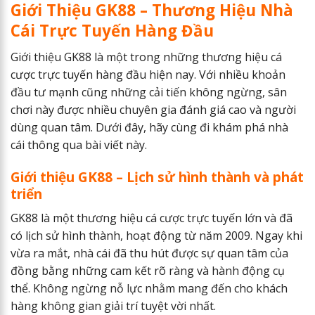
Giới Thiệu GK88 – Thương Hiệu Nhà
Cái Trực Tuyến Hàng Đầu
Giới thiệu GK88 là một trong những thương hiệu cá
cược trực tuyến hàng đầu hiện nay. Với nhiều khoản
đầu tư mạnh cũng những cải tiến không ngừng, sân
chơi này được nhiều chuyên gia đánh giá cao và người
dùng quan tâm. Dưới đây, hãy cùng đi khám phá nhà
cái thông qua bài viết này.
Giới thiệu GK88 – Lịch sử hình thành và phát
triển
GK88 là một thương hiệu cá cược trực tuyến lớn và đã
có lịch sử hình thành, hoạt động từ năm 2009. Ngay khi
vừa ra mắt, nhà cái đã thu hút được sự quan tâm của
đồng bằng những cam kết rõ ràng và hành động cụ
thể. Không ngừng nỗ lực nhằm mang đến cho khách
hàng không gian giải trí tuyệt vời nhất.